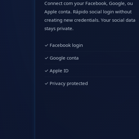
Connect com your Facebook, Google, ou
Apple conta. Rápido social login without
creating new credentials. Your social data
stays private.
✓ Facebook login
✓ Google conta
✓ Apple ID
✓ Privacy protected