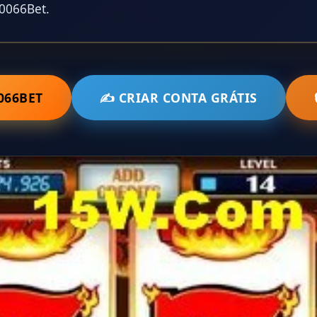
0066Bet.
066BET
✍️ CRIAR CONTA GRÁTIS