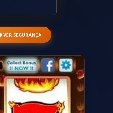
🔒 VER SEGURANÇA