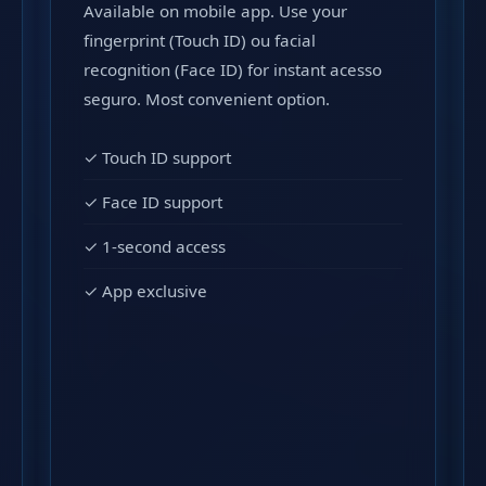
Available on mobile app. Use your
fingerprint (Touch ID) ou facial
recognition (Face ID) for instant acesso
seguro. Most convenient option.
✓ Touch ID support
✓ Face ID support
✓ 1-second access
✓ App exclusive