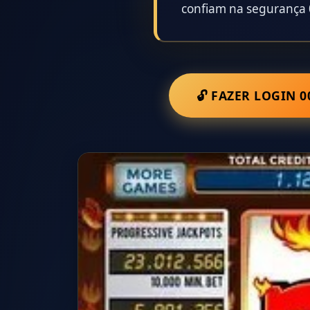
confiam na segurança 
🔓 FAZER LOGIN 0