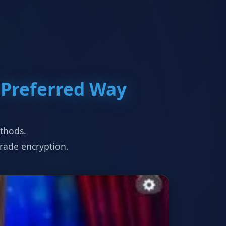
r Preferred Way
ethods.
grade encryption.