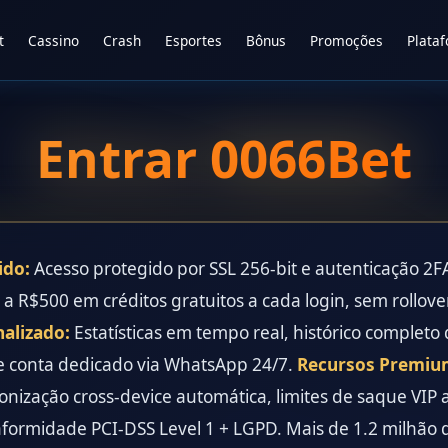
t
Cassino
Crash
Esportes
Bônus
Promoções
Plata
Entrar 0066Bet
ido:
Acesso protegido por SSL 256-bit e autenticação 2FA
a R$500 em créditos gratuitos a cada login, sem rollover
alizado:
Estatísticas em tempo real, histórico completo
de conta dedicado via WhatsApp 24/7.
Recursos Premiu
ronização cross-device automática, limites de saque VIP 
onformidade PCI-DSS Level 1 + LGPD. Mais de 1.2 milhão d