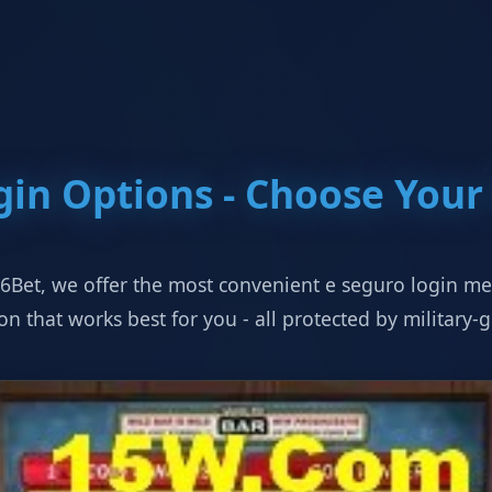
gin Options - Choose You
6Bet, we offer the most convenient e seguro login m
n that works best for you - all protected by military-